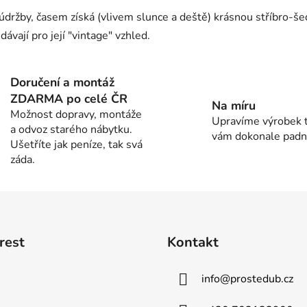
ržby, časem získá (vlivem slunce a deště) krásnou stříbro-šedo
ávají pro její "vintage" vzhled.
Doručení a montáž
ZDARMA po celé ČR
Na míru
Možnost dopravy, montáže
Upravíme výrobek t
a odvoz starého nábytku.
vám dokonale padn
Ušetříte jak peníze, tak svá
záda.
rest
Kontakt
info
@
prostedub.cz