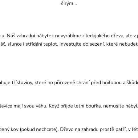
širým...
O
v
u. Náš zahradní nábytek nevyrábíme z ledajakého dřeva, ale z 
l
á
ť, slunce i střídání teplot. Investujte do sezení, které nebud
d
a
c
í
p
je třísloviny, které ho přirozeně chrání před hnilobou a škůdc
r
v
k
y
lavice mají svou váhu. Když přijde letní bouřka, nemusíte náb
v
ý
p
ený kov (pokud nechcete). Dřevo na zahradu prostě patří, v létě
i