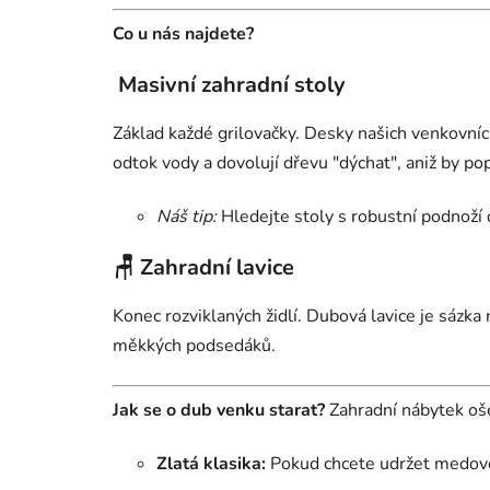
Co u nás najdete?
Masivní zahradní stoly
Základ každé grilovačky. Desky našich venkovní
odtok vody a dovolují dřevu "dýchat", aniž by po
Náš tip:
Hledejte stoly s robustní podnoží d
🪑
Zahradní lavice
Konec rozviklaných židlí. Dubová lavice je sázka
měkkých podsedáků.
Jak se o dub venku starat?
Zahradní nábytek oše
Zlatá klasika:
Pokud chcete udržet medovou