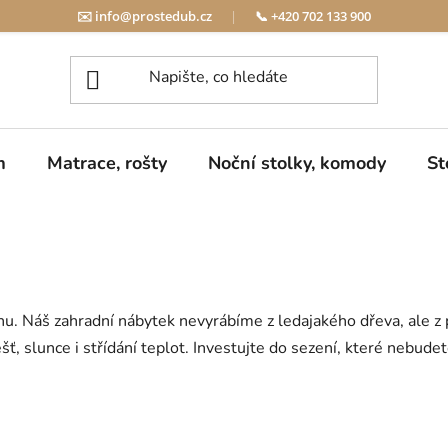
✉️
info@prostedub.cz
|
📞
+420 702 133 900
m
Matrace, rošty
Noční stolky, komody
St
u. Náš zahradní nábytek nevyrábíme z ledajakého dřeva, ale z 
ť, slunce i střídání teplot. Investujte do sezení, které nebud