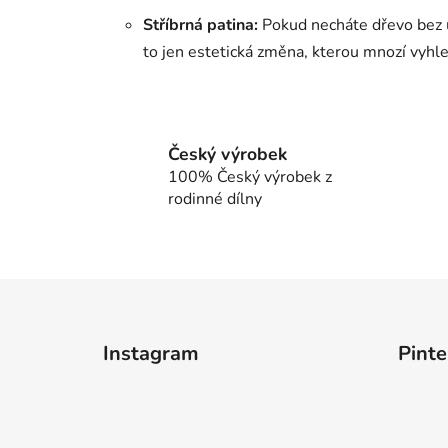
Stříbrná patina:
Pokud necháte dřevo bez úd
to jen estetická změna, kterou mnozí vyhled
Český výrobek
100% Český výrobek z
rodinné dílny
Z
á
Instagram
Pinte
p
a
t
í