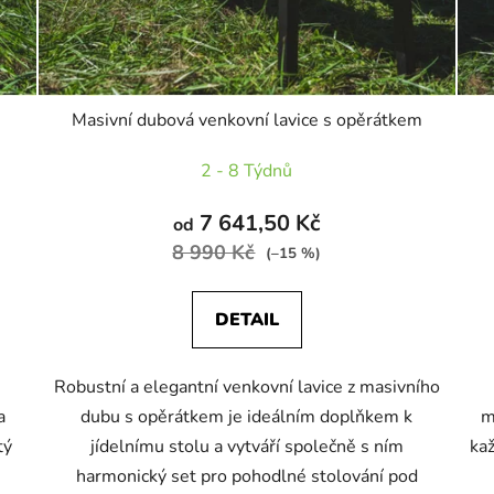
Masivní dubová venkovní lavice s opěrátkem
2 - 8 Týdnů
7 641,50 Kč
od
8 990 Kč
(–15 %)
DETAIL
Robustní a elegantní venkovní lavice z masivního
a
dubu s opěrátkem je ideálním doplňkem k
m
tý
jídelnímu stolu a vytváří společně s ním
kaž
.
harmonický set pro pohodlné stolování pod