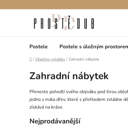
Přejít
na
obsah
Postele
Postele s úložným prostore
Domů
/
Všechny výrobky
/
Zahradní nábytek
Zahradní nábytek
Přeneste pohodlí svého obýváku pod širou obloh
jedno z mála dřev, které s přehledem zvládne déš
získává na kráse.
Nejprodávanější