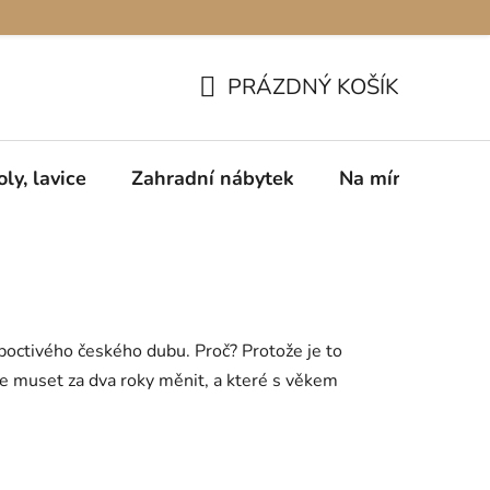
PRÁZDNÝ KOŠÍK
NÁKUPNÍ
KOŠÍK
oly, lavice
Zahradní nábytek
Na míru
Pro
poctivého českého dubu. Proč? Protože je to
ete muset za dva roky měnit, a které s věkem