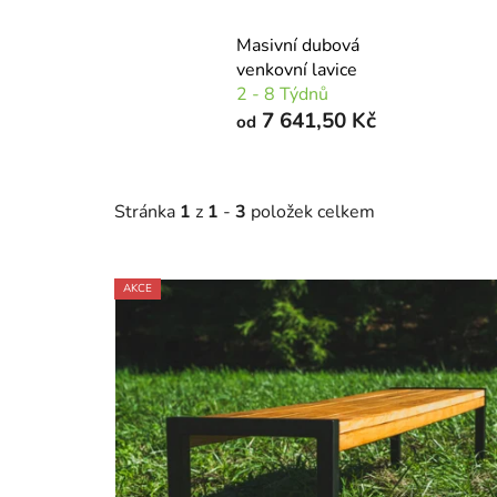
Masivní dubová
venkovní lavice
2 - 8 Týdnů
7 641,50 Kč
od
Stránka
1
z
1
-
3
položek celkem
V
AKCE
ý
p
i
s
p
r
o