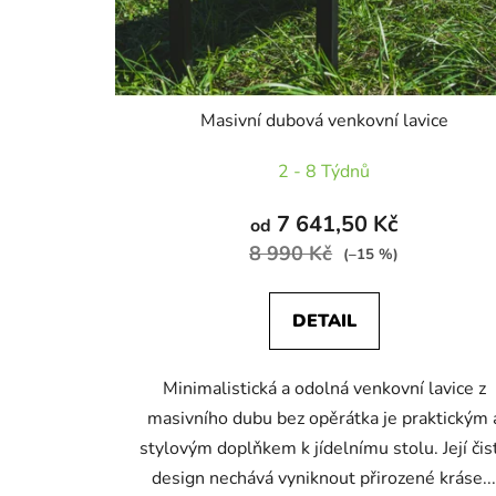
d
u
k
t
Masivní dubová venkovní lavice
ů
2 - 8 Týdnů
7 641,50 Kč
od
8 990 Kč
(–15 %)
DETAIL
Minimalistická a odolná venkovní lavice z
masivního dubu bez opěrátka je praktickým 
stylovým doplňkem k jídelnímu stolu. Její čis
design nechává vyniknout přirozené kráse..