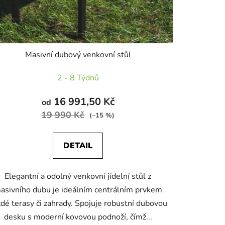
k
t
ů
Masivní dubový venkovní stůl
2 - 8 Týdnů
16 991,50 Kč
od
19 990 Kč
(–15 %)
DETAIL
Elegantní a odolný venkovní jídelní stůl z
asivního dubu je ideálním centrálním prvkem
dé terasy či zahrady. Spojuje robustní dubovou
desku s moderní kovovou podnoží, čímž...