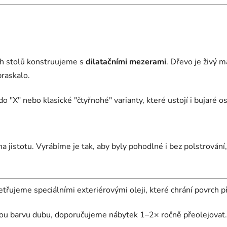
s
u
ch stolů konstruujeme s
dilatačními mezerami
. Dřevo je živý m
praskalo.
o "X" nebo klasické "čtyřnohé" varianty, které ustojí i bujaré os
 na jistotu. Vyrábíme je tak, aby byly pohodlné i bez polstrován
třujeme speciálními exteriérovými oleji, které chrání povrch 
 barvu dubu, doporučujeme nábytek 1–2× ročně přeolejovat. J