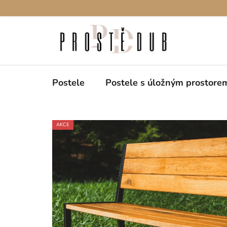
Přejít
na
obsah
Postele
Postele s úložným prostore
AKCE