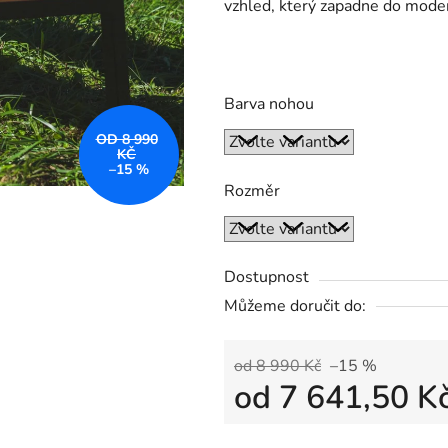
vzhled, který zapadne do modern
Barva nohou
OD 8 990
KČ
–15 %
Rozměr
Dostupnost
Můžeme doručit do:
od 8 990 Kč
–15 %
od
7 641,50 K
Měrná cena: