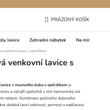
PRÁZDNÝ KOŠÍK
NÁKUPNÍ
KOŠÍK
oly, lavice
Zahradní nábytek
Na míru
Pro
á venkovní lavice s opěrátkem
á venkovní lavice s
 lavice z masivního dubu s opěrátkem
je
stolu a vytváří společně s ním harmonický set
irým nebem. Kombinace poctivého dubového
ukce dodává lavici odolnost, pevnost a nadčasový