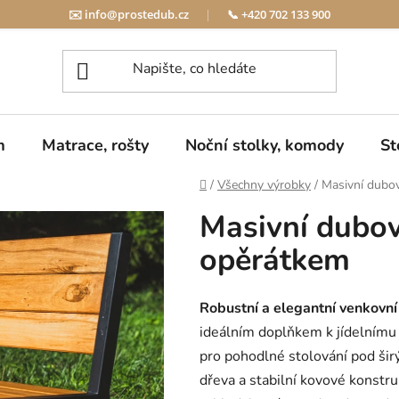
✉️
info@prostedub.cz
|
📞
+420 702 133 900
m
Matrace, rošty
Noční stolky, komody
St
Domů
/
Všechny výrobky
/
Masivní dubov
Masivní dubov
opěrátkem
Robustní a elegantní venkovní
ideálním doplňkem k jídelnímu 
pro pohodlné stolování pod š
dřeva a stabilní kovové konstr