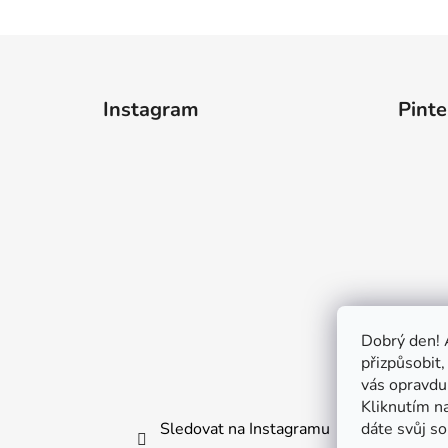
Z
á
Instagram
Pinte
p
a
t
í
Dobrý den! 
přizpůsobit,
vás opravdu
Kliknutím n
Sledovat na Instagramu
dáte svůj so