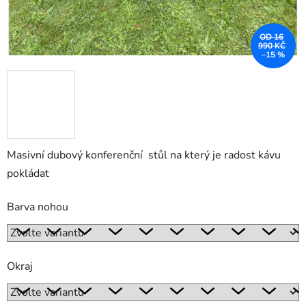
OD 16
990 KČ
–15 %
Masivní dubový konferenční stůl na který je radost kávu
pokládat
Barva nohou
Okraj