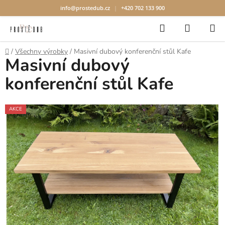
info@prostedub.cz
|
+420 702 133 900
Hledat
NÁKUP
Přejít
KOŠÍK
na
Domů
/
Všechny výrobky
/
Masivní dubový konferenční stůl Kafe
obsah
Masivní dubový
konferenční stůl Kafe
AKCE