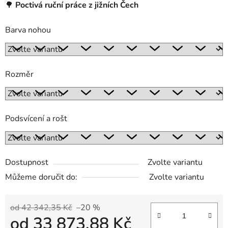
🌳
Poctivá ruční práce z jižních Čech
Barva nohou
Rozměr
Podsvícení a rošt
Dostupnost
Zvolte variantu
Můžeme doručit do:
Zvolte variantu
od 42 342,35 Kč
–20 %
od
33 873,88 Kč