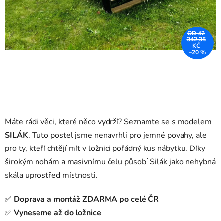
OD 42
342,35
KČ
–20 %
Máte rádi věci, které něco vydrží? Seznamte se s modelem
SILÁK
. Tuto postel jsme nenavrhli pro jemné povahy, ale
pro ty, kteří chtějí mít v ložnici pořádný kus nábytku. Díky
širokým nohám a masivnímu čelu působí Silák jako nehybná
skála uprostřed místnosti.
✅
Doprava a montáž ZDARMA po celé ČR
✅
Vyneseme až do ložnice