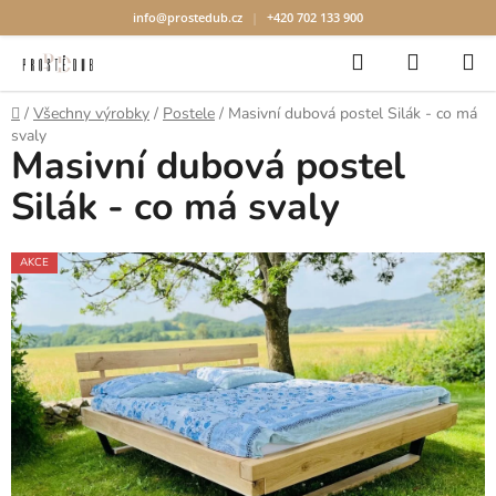
info@prostedub.cz
|
+420 702 133 900
Hledat
NÁKUP
Přejít
KOŠÍK
na
Domů
/
Všechny výrobky
/
Postele
/
Masivní dubová postel Silák - co má
obsah
svaly
Masivní dubová postel
Silák - co má svaly
AKCE