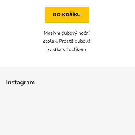
DO KOŠÍKU
Masivní dubový noční
stolek. Prostě dubová
kostka s šuplíkem
Z
á
Instagram
p
a
t
í