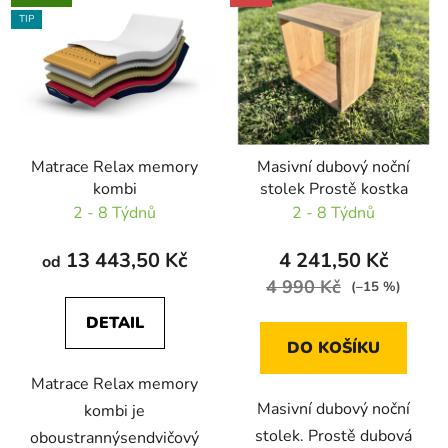
TIP
Matrace Relax memory
Masivní dubový noční
kombi
stolek Prostě kostka
2 - 8 Týdnů
2 - 8 Týdnů
13 443,50 Kč
4 241,50 Kč
od
4 990 Kč
(–15 %)
DETAIL
DO KOŠÍKU
Matrace Relax memory
Masivní dubový noční
kombi je
stolek. Prostě dubová
oboustrannýsendvičový